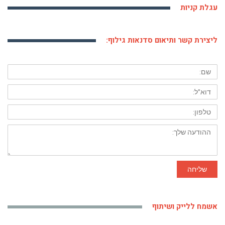
עגלת קניות
ליצירת קשר ותיאום סדנאות גילוף:
שם:
דוא"ל:
טלפון:
ההודעה
שלך:
שליחה
אשמח ללייק ושיתוף