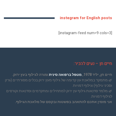
instegram for English posts
[instagram-feed num=9 cols=3]
חיים חן – נעים להכיר:
חיים חן, יליד 1978,
מטפל ברפואה סינית
ומורה לגילוף בעץ ירוק.
🌿
מתמקד במלאכת עץ קדומה של גילוף מעץ ירוק בכלים מסורתיים (גרזן
וסכיני גילוף) וגילוף דמויות.
🌿
מלמד סדנאות גילוף עץ ירוק למתחילים ומתקדמים וסדנאות וקורסים
לגילוף דמויות.
אני מזמין אתכם להתאהב בפשטות ובקסם של מלאכת הגילוף.