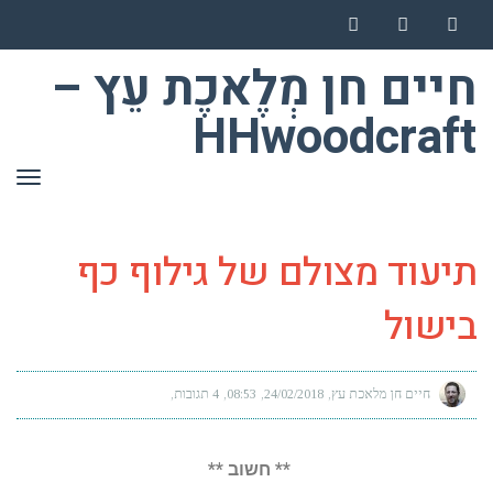
Instagram
YouTube
Facebook
חיים חן מְלֶאכֶת עֵץ –
HHwoodcraft
תפר
תיעוד מצולם של גילוף כף
בישול
חיים חן מלאכת עץ
24/02/2018
08:53
4 תגובות
** חשוב **