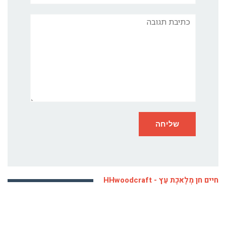
תגובה
חיים חן מְלֶאכֶת עֵץ - HHwoodcraft