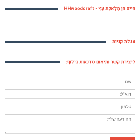
חיים חן מְלֶאכֶת עֵץ - HHwoodcraft
עגלת קניות
ליצירת קשר ותיאום סדנאות גילוף:
שם:
דוא"ל:
טלפון:
ההודעה
שלך: