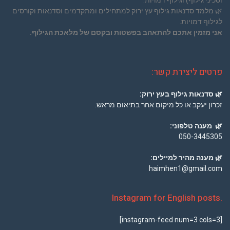
וסכיני גילוף) וגילוף דמויות.
🌿
מלמד סדנאות גילוף עץ ירוק למתחילים ומתקדמים וסדנאות וקורסים
לגילוף דמויות.
אני מזמין אתכם להתאהב בפשטות ובקסם של מלאכת הגילוף.
פרטים ליצירת קשר:
🌿
סדנאות גילוף בעץ ירוק:
זכרון יעקב או כל מיקום אחר בתיאום מראש.
🌿
מענה טלפוני:
050-3445305
🌿
מענה מהיר למיילים:
haimhen1@gmail.com
.Instagram for English posts
[instagram-feed num=3 cols=3]