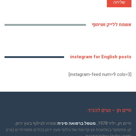
שליחה
אשמח ללייק ושיתוף
instegram for English posts
[instagram-feed num=9 cols=3]
חיים חן – נעים להכיר:
חיים חן, יליד 1978,
מטפל ברפואה סינית
ומורה לגילוף בעץ ירוק.
🌿
מתמקד במלאכת עץ קדומה של גילוף מעץ ירוק בכלים מסורתיים (גרזן