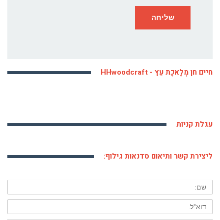
חיים חן מְלֶאכֶת עֵץ - HHwoodcraft
עגלת קניות
ליצירת קשר ותיאום סדנאות גילוף:
שם:
דוא"ל: