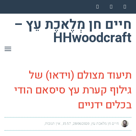
Instagram
YouTube
Facebook
חיים חן מְלֶאכֶת עֵץ –
HHwoodcraft
תפר
תיעוד מצולם (וידאו) של
גילוף קערת עץ סיסאם הודי
בכלים ידניים
חיים חן מלאכת עץ
28/06/2020
15:57
אין תגובות