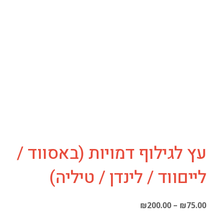
עץ לגילוף דמויות (באסווד /
לייםווד / לינדן / טיליה)
טווח
₪
200.00
–
₪
75.00
מחירים: