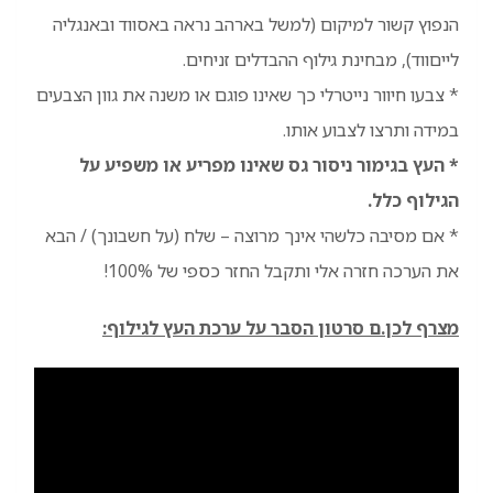
הנפוץ קשור למיקום (למשל בארהב נראה באסווד ובאנגליה
לייםווד), מבחינת גילוף ההבדלים זניחים.
* צבעו חיוור נייטרלי כך שאינו פוגם או משנה את גוון הצבעים
במידה ותרצו לצבוע אותו.
* העץ בגימור ניסור גס שאינו מפריע או משפיע על
הגילוף כלל.
* אם מסיבה כלשהי אינך מרוצה – שלח (על חשבונך) / הבא
את הערכה חזרה אלי ותקבל החזר כספי של 100%!
מצרף לכן.ם סרטון הסבר על ערכת העץ לגילוף: