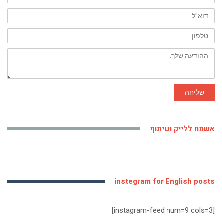
דוא"ל:
טלפון:
ההודעה
שלך:
שליחה
אשמח ללייק ושיתוף
instegram for English posts
[instagram-feed num=9 cols=3]