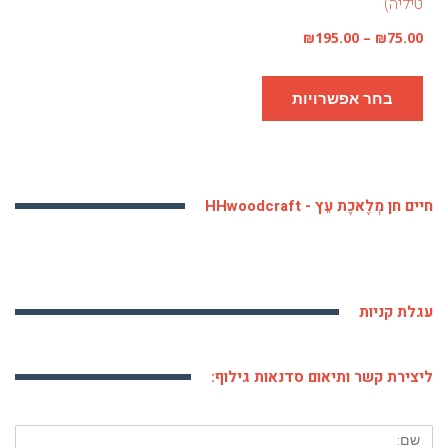
טיליה)
טווח
₪
195.00
–
₪
75.00
מחירים:
למוצר
בחר אפשרויות
זה
עד
יש
מספר
סוגים.
חיים חן מְלֶאכֶת עֵץ - HHwoodcraft
ניתן
לבחור
את
עגלת קניות
האפשרויות
בעמוד
ליצירת קשר ותיאום סדנאות גילוף:
המוצר
שם: