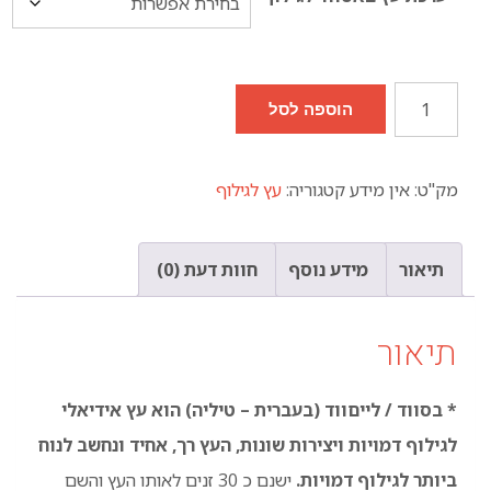
כמות
הוספה לסל
של
עץ
מק"ט:
אין מידע
קטגוריה:
עץ לגילוף
לגילוף
דמויות
תיאור
מידע נוסף
חוות דעת (0)
(באסווד
/
תיאור
לייםווד
/
* בסווד / לייםווד (בעברית – טיליה) הוא עץ אידיאלי
לינדן
לגילוף דמויות ויצירות שונות, העץ רך, אחיד ונחשב לנוח
/
ביותר לגילוף דמויות.
ישנם כ 30 זנים לאותו העץ והשם
טיליה)