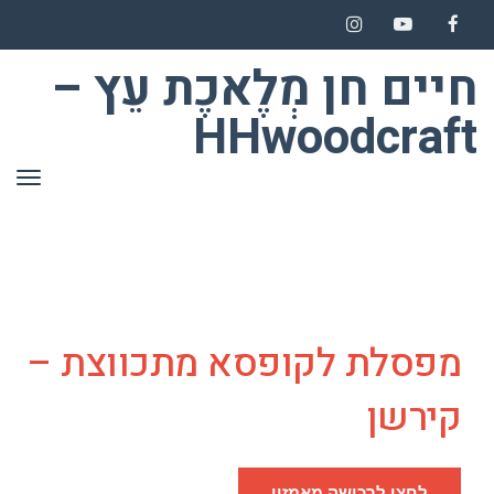
Instagram
YouTube
Facebook
חיים חן מְלֶאכֶת עֵץ –
HHwoodcraft
תפר
מפסלת לקופסא מתכווצת –
קירשן
לחצו לרכישה מאמזון