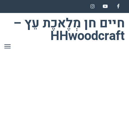
Instagram
YouTube
Facebook
חיים חן מְלֶאכֶת עֵץ –
HHwoodcraft
תפר