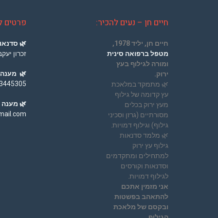
חיים חן – נעים להכיר:
פרטים ל
חיים חן, יליד 1978,
🌿
סדנאות
מטפל ברפואה סינית
זכרון יעק
ומורה לגילוף בעץ
🌿
מענה 
ירוק.
3445305
🌿
מתמקד במלאכת
עץ קדומה של גילוף
🌿
מענה מ
מעץ ירוק בכלים
ail.com
מסורתיים (גרזן וסכיני
גילוף) וגילוף דמויות.
🌿
מלמד סדנאות
גילוף עץ ירוק
למתחילים ומתקדמים
וסדנאות וקורסים
לגילוף דמויות.
אני מזמין אתכם
להתאהב בפשטות
ובקסם של מלאכת
הגילוף.