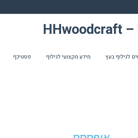
HHwo
ים לגילוף בעץ
מידע מקצועי לגילוף
פסטיכף
אופססס.